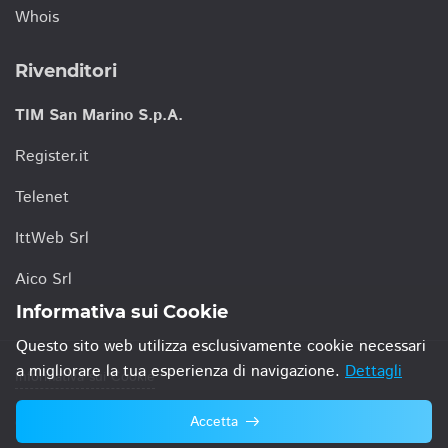
Whois
Rivenditori
TIM San Marino S.p.A.
Register.it
Telenet
IttWeb Srl
Aico Srl
Informativa sui Cookie
Questo sito web utilizza esclusivamente cookie necessari
a migliorare la tua esperienza di navigazione.
Dettagli
Informativa sui Cookie
Accetta
© 2021 TIM San Marino S.p.A.