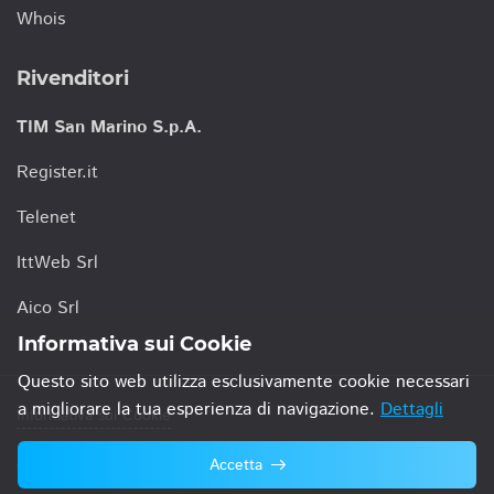
Whois
Rivenditori
TIM San Marino S.p.A.
Register.it
Telenet
IttWeb Srl
Aico Srl
Informativa sui Cookie
Questo sito web utilizza esclusivamente cookie necessari
a migliorare la tua esperienza di navigazione.
Dettagli
Informativa sui Cookie
Accetta
© 2021 TIM San Marino S.p.A.