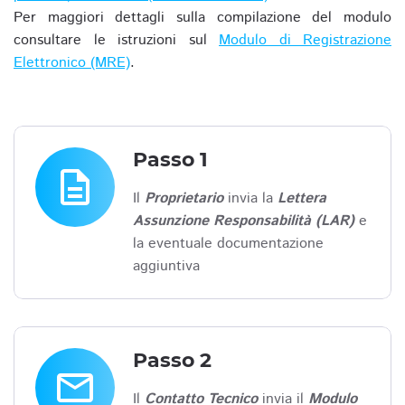
Per maggiori dettagli sulla compilazione del modulo
consultare le istruzioni sul
Modulo di Registrazione
Elettronico (MRE)
.
Passo 1
description
Il
Proprietario
invia la
Lettera
Assunzione Responsabilità (LAR)
e
la eventuale documentazione
aggiuntiva
Passo 2
email
Il
Contatto Tecnico
invia il
Modulo