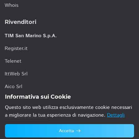
Whois
Rivenditori
TIM San Marino S.p.A.
Register.it
Telenet
IttWeb Srl
Aico Srl
Informativa sui Cookie
Questo sito web utilizza esclusivamente cookie necessari
a migliorare la tua esperienza di navigazione.
Dettagli
Informativa sui Cookie
Accetta
© 2021 TIM San Marino S.p.A.