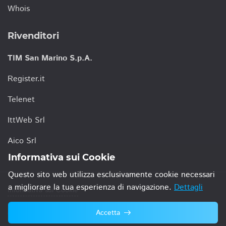
Whois
Rivenditori
TIM San Marino S.p.A.
Register.it
Telenet
IttWeb Srl
Aico Srl
Informativa sui Cookie
Questo sito web utilizza esclusivamente cookie necessari
a migliorare la tua esperienza di navigazione.
Dettagli
Informativa sui Cookie
Accetta
© 2021 TIM San Marino S.p.A.