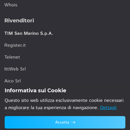
Whois
Rivenditori
TIM San Marino S.p.A.
Register.it
Telenet
IttWeb Srl
Aico Srl
Informativa sui Cookie
Questo sito web utilizza esclusivamente cookie necessari
a migliorare la tua esperienza di navigazione.
Dettagli
Informativa sui Cookie
Accetta
© 2021 TIM San Marino S.p.A.