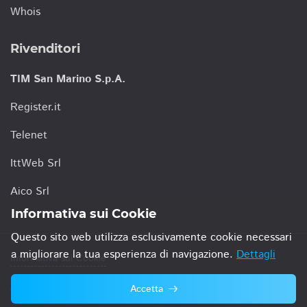
Whois
Rivenditori
TIM San Marino S.p.A.
Register.it
Telenet
IttWeb Srl
Aico Srl
Informativa sui Cookie
Questo sito web utilizza esclusivamente cookie necessari
a migliorare la tua esperienza di navigazione.
Dettagli
Informativa sui Cookie
Accetta
© 2021 TIM San Marino S.p.A.