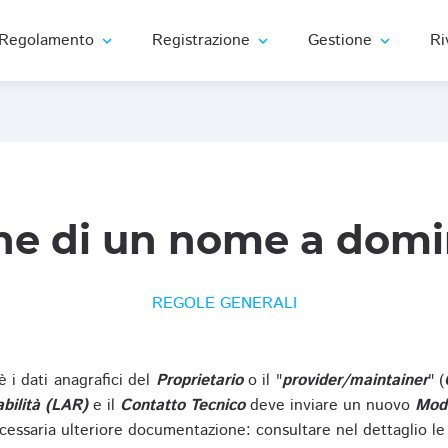
Regolamento
Registrazione
Gestione
Ri
expand_more
expand_more
expand_more
ne di un nome a domi
REGOLE GENERALI
oè i dati anagrafici del
Proprietario
o il "
provider/maintainer
" (
bilità (LAR)
e il
Contatto Tecnico
deve inviare un nuovo
Modu
cessaria ulteriore documentazione: consultare nel dettaglio le