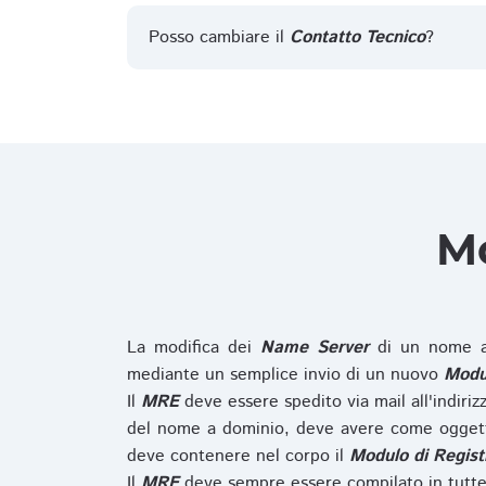
Posso cambiare il
Contatto Tecnico
?
Mo
La modifica dei
Name Server
di un nome a
mediante un semplice invio di un nuovo
Modul
Il
MRE
deve essere spedito via mail all'indiri
del nome a dominio, deve avere come oggett
deve contenere nel corpo il
Modulo di Regist
Il
MRE
deve sempre essere compilato in tutte 