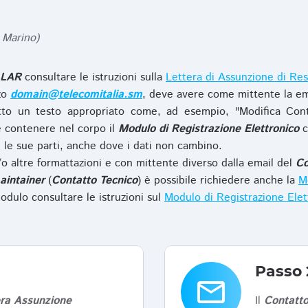
 Marino)
LAR
consultare le istruzioni sulla
Lettera di Assunzione di Res
zzo
domain@telecomitalia.sm
, deve avere come mittente la em
to un testo appropriato come, ad esempio, "Modifica Con
 contenere nel corpo il
Modulo di Registrazione Elettronico
c
le sue parti, anche dove i dati non cambino.
o altre formattazioni e con mittente diverso dalla email del
Co
aintainer
(
Contatto Tecnico
) è possibile richiedere anche la
Mo
odulo consultare le istruzioni sul
Modulo di Registrazione Ele
Passo 
email
era Assunzione
Il
Contatto