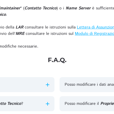
/maintainer
" (
Contatto Tecnico
) o i
Name Server
è sufficient
ico
.
vio della
LAR
consultare le istruzioni sulla
Lettera di Assunzio
vio dell'
MRE
consultare le istruzioni sul
Modulo di Registrazi
 modifiche necessarie.
F.A.Q.
Posso modificare i dati ana
tto Tecnico
?
Posso modificare il
Proprie