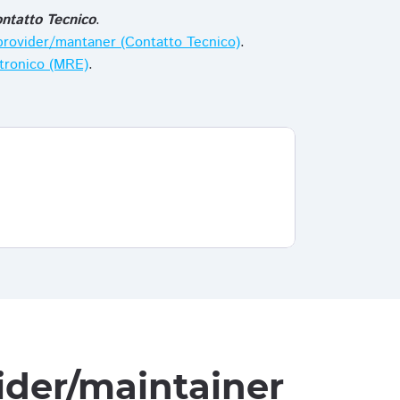
ntatto Tecnico
.
i provider/mantaner (Contatto Tecnico)
.
ttronico (MRE)
.
vider/maintainer