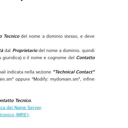
o Tecnico
del nome a dominio stesso, e deve
tà
dal
Proprietario
del nome a dominio, quindi
 giuridica) o il nome e cognome del
Contatto
ail indicata nella sezione
"Technical Contact"
in.sm" oppure "Modify: mydomain.sm", infine
.
ntatto Tecnico
.
ica dei Name Server
.
ttronico (MRE)
.