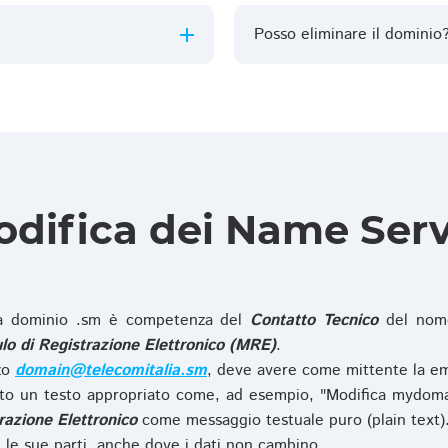
Posso eliminare il dominio
difica dei Name Ser
 dominio .sm è competenza del
Contatto Tecnico
del nome
o di Registrazione Elettronico (MRE)
.
zzo
domain@telecomitalia.sm
, deve avere come mittente la em
o un testo appropriato come, ad esempio, "Modifica mydoma
razione Elettronico
come messaggio testuale puro (plain text)
le sue parti, anche dove i dati non cambino.