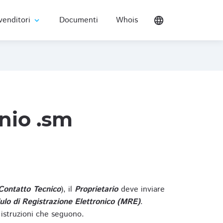
venditori
Documenti
Whois
language
expand_more
nio .sm
Contatto Tecnico
), il
Proprietario
deve inviare
lo di Registrazione Elettronico (MRE)
.
 istruzioni che seguono.