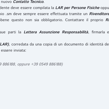
l nuovo
Contatto Tecnico
.
iedente deve essere compilata la
LAR per Persone Fisiche
opp
nio .sm deve sempre essere effettuata tramite un
Rivenditor
bbene questo non sia obbligatorio. Contattare il proprio
R
sue parti la
Lettera Assunzione Responsabilità
, firmarla 
(LAR)
, corredata da una copia di un documento di identità de
 essere inviata:
49 886188, oppure +39 0549 886188)