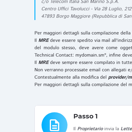
c/o Telecom Italia San Marino S.p.A.
Centro Uffici Tavolucci - Via 28 Luglio, 212
47893 Borgo Maggiore (Repubblica di San
Per maggiori dettagli sulla compilazione della
Il
MRE
deve essere spedito via mail all'indiri
del modulo stesso, deve avere come ogget
Technical Contact: mydomain.sm", infine deve
Il
MRE
deve sempre essere compilato in tutte 
Non verranno processate email con allegati e/
Contestualmente alla modifica del
provider/m
Per maggiori dettagli sulla compilazione del m
Passo 1
description
Il
Proprietario
invia la
Lett