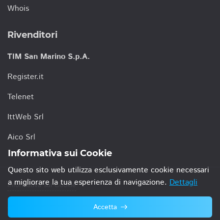
Whois
Rivenditori
TIM San Marino S.p.A.
Register.it
Telenet
IttWeb Srl
Aico Srl
Informativa sui Cookie
Questo sito web utilizza esclusivamente cookie necessari
a migliorare la tua esperienza di navigazione.
Dettagli
Informativa sui Cookie
Accetta
© 2021 TIM San Marino S.p.A.