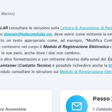
 Marino)
LAR
consultare le istruzioni sulla
Lettera di Assunzione di Res
zzo
domain@telecomitalia.sm
, deve avere come mittente la em
to un testo appropriato come, ad esempio, "Modifica Con
 contenere nel corpo il
Modulo di Registrazione Elettronico
c
le sue parti, anche dove i dati non cambino.
o altre formattazioni e con mittente diverso dalla email del
Co
aintainer
(
Contatto Tecnico
) è possibile richiedere anche la
Mo
odulo consultare le istruzioni sul
Modulo di Registrazione Ele
Passo 
email
era Assunzione
Il
Contatto