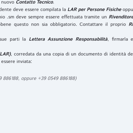
l nuovo
Contatto Tecnico
.
iedente deve essere compilata la
LAR per Persone Fisiche
opp
nio .sm deve sempre essere effettuata tramite un
Rivenditor
bbene questo non sia obbligatorio. Contattare il proprio
R
sue parti la
Lettera Assunzione Responsabilità
, firmarla 
(LAR)
, corredata da una copia di un documento di identità de
 essere inviata:
49 886188, oppure +39 0549 886188)