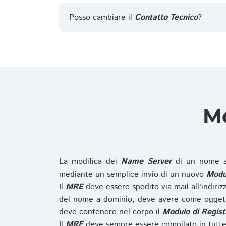
Posso cambiare il
Contatto Tecnico
?
Mo
La modifica dei
Name Server
di un nome a
mediante un semplice invio di un nuovo
Modul
Il
MRE
deve essere spedito via mail all'indiri
del nome a dominio, deve avere come oggett
deve contenere nel corpo il
Modulo di Regist
Il
MRE
deve sempre essere compilato in tutte 