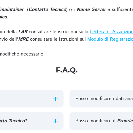
/maintainer
" (
Contatto Tecnico
) o i
Name Server
è sufficient
ico
.
vio della
LAR
consultare le istruzioni sulla
Lettera di Assunzio
vio dell'
MRE
consultare le istruzioni sul
Modulo di Registrazi
 modifiche necessarie.
F.A.Q.
Posso modificare i dati ana
tto Tecnico
?
Posso modificare il
Proprie