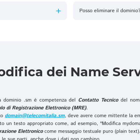
Posso eliminare il dominio
difica dei Name Ser
 dominio .sm è competenza del
Contatto Tecnico
del nome
o di Registrazione Elettronico (MRE)
.
zzo
domain@telecomitalia.sm
, deve avere come mittente la em
o un testo appropriato come, ad esempio, "Modifica mydoma
razione Elettronico
come messaggio testuale puro (plain text)
le sue parti, anche dove i dati non cambino.