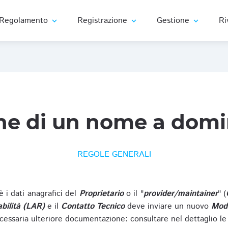
Regolamento
Registrazione
Gestione
Ri
expand_more
expand_more
expand_more
ne di un nome a domi
REGOLE GENERALI
oè i dati anagrafici del
Proprietario
o il "
provider/maintainer
" (
bilità (LAR)
e il
Contatto Tecnico
deve inviare un nuovo
Modu
cessaria ulteriore documentazione: consultare nel dettaglio le