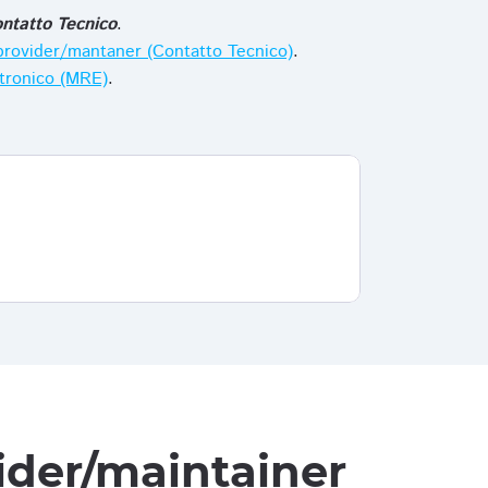
ntatto Tecnico
.
i provider/mantaner (Contatto Tecnico)
.
ttronico (MRE)
.
vider/maintainer