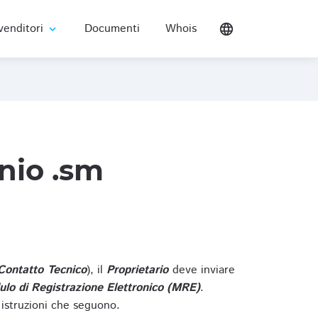
venditori
Documenti
Whois
language
expand_more
nio .sm
Contatto Tecnico
), il
Proprietario
deve inviare
lo di Registrazione Elettronico (MRE)
.
 istruzioni che seguono.