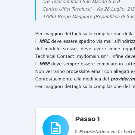
c/o Telecom Italia San Marino S.p.A.
Centro Uffici Tavolucci - Via 28 Luglio, 212
47893 Borgo Maggiore (Repubblica di San
Per maggiori dettagli sulla compilazione della
Il
MRE
deve essere spedito via mail all'indiri
del modulo stesso, deve avere come ogget
Technical Contact: mydomain.sm", infine deve
Il
MRE
deve sempre essere compilato in tutte 
Non verranno processate email con allegati e/
Contestualmente alla modifica del
provider/m
Per maggiori dettagli sulla compilazione del m
Passo 1
description
Il
Proprietario
invia la
Lett