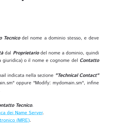
o Tecnico
del nome a dominio stesso, e deve
tà
dal
Proprietario
del nome a dominio, quindi
 giuridica) o il nome e cognome del
Contatto
ail indicata nella sezione
"Technical Contact"
in.sm" oppure "Modify: mydomain.sm", infine
.
ntatto Tecnico
.
ica dei Name Server
.
ttronico (MRE)
.