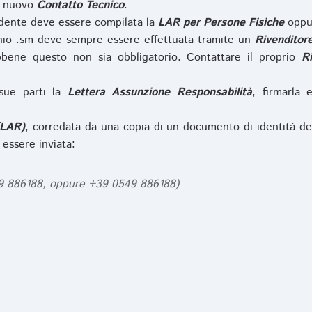
l nuovo
Contatto Tecnico
.
iedente deve essere compilata la
LAR per Persone Fisiche
opp
nio .sm deve sempre essere effettuata tramite un
Rivenditor
bbene questo non sia obbligatorio. Contattare il proprio
R
sue parti la
Lettera Assunzione Responsabilità
, firmarla 
(LAR)
, corredata da una copia di un documento di identità de
 essere inviata:
49 886188, oppure +39 0549 886188)