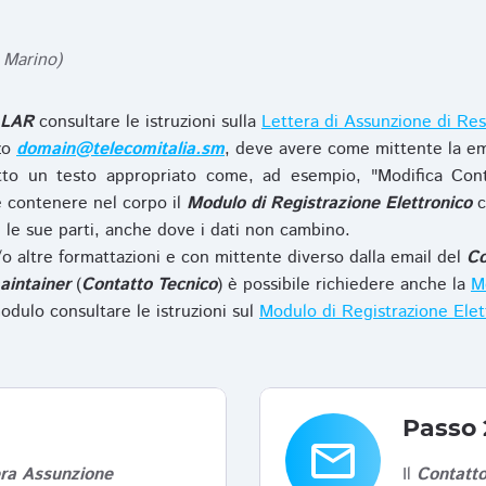
 Marino)
LAR
consultare le istruzioni sulla
Lettera di Assunzione di Res
zzo
domain@telecomitalia.sm
, deve avere come mittente la em
to un testo appropriato come, ad esempio, "Modifica Con
 contenere nel corpo il
Modulo di Registrazione Elettronico
c
le sue parti, anche dove i dati non cambino.
o altre formattazioni e con mittente diverso dalla email del
Co
aintainer
(
Contatto Tecnico
) è possibile richiedere anche la
Mo
odulo consultare le istruzioni sul
Modulo di Registrazione Ele
Passo 
email
era Assunzione
Il
Contatto