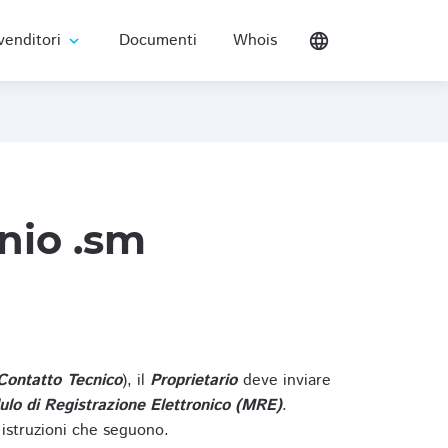
venditori
Documenti
Whois
language
expand_more
nio .sm
Contatto Tecnico
), il
Proprietario
deve inviare
lo di Registrazione Elettronico (MRE)
.
 istruzioni che seguono.