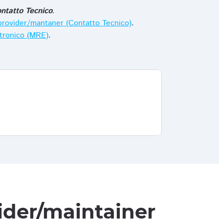
ntatto Tecnico
.
i provider/mantaner (Contatto Tecnico)
.
ttronico (MRE)
.
vider/maintainer