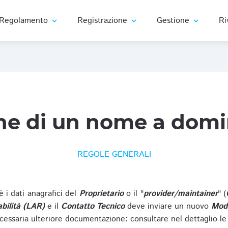
Regolamento
Registrazione
Gestione
Ri
expand_more
expand_more
expand_more
ne di un nome a domi
REGOLE GENERALI
oè i dati anagrafici del
Proprietario
o il "
provider/maintainer
" (
bilità (LAR)
e il
Contatto Tecnico
deve inviare un nuovo
Modu
cessaria ulteriore documentazione: consultare nel dettaglio le