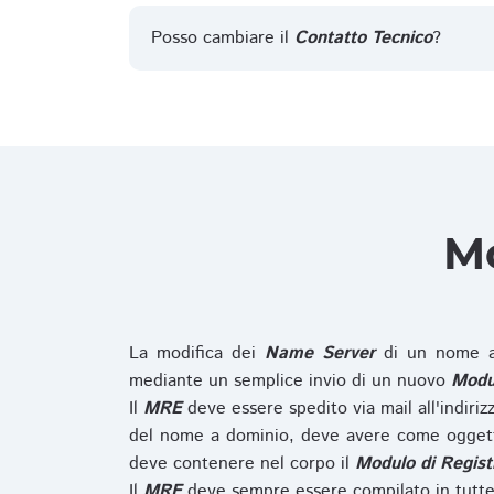
Posso cambiare il
Contatto Tecnico
?
Mo
La modifica dei
Name Server
di un nome a
mediante un semplice invio di un nuovo
Modul
Il
MRE
deve essere spedito via mail all'indiri
del nome a dominio, deve avere come oggett
deve contenere nel corpo il
Modulo di Regist
Il
MRE
deve sempre essere compilato in tutte 