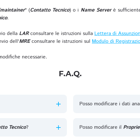
/maintainer
" (
Contatto Tecnico
) o i
Name Server
è sufficient
ico
.
vio della
LAR
consultare le istruzioni sulla
Lettera di Assunzio
vio dell'
MRE
consultare le istruzioni sul
Modulo di Registrazi
 modifiche necessarie.
F.A.Q.
Posso modificare i dati ana
tto Tecnico
?
Posso modificare il
Proprie