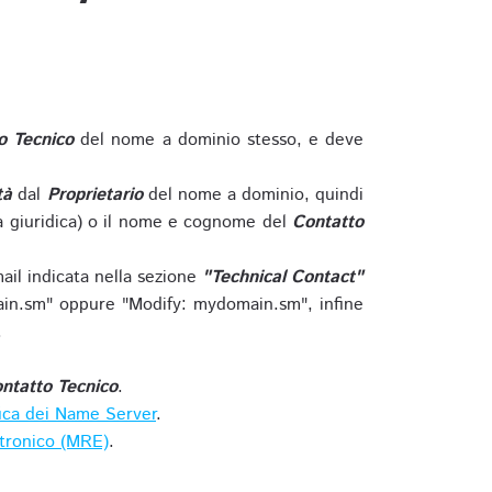
o Tecnico
del nome a dominio stesso, e deve
tà
dal
Proprietario
del nome a dominio, quindi
 giuridica) o il nome e cognome del
Contatto
ail indicata nella sezione
"Technical Contact"
in.sm" oppure "Modify: mydomain.sm", infine
.
ntatto Tecnico
.
ica dei Name Server
.
ttronico (MRE)
.