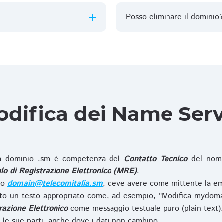
Posso eliminare il dominio
difica dei Name Ser
 dominio .sm è competenza del
Contatto Tecnico
del nome
o di Registrazione Elettronico (MRE)
.
zzo
domain@telecomitalia.sm
, deve avere come mittente la em
o un testo appropriato come, ad esempio, "Modifica mydoma
razione Elettronico
come messaggio testuale puro (plain text)
le sue parti, anche dove i dati non cambino.