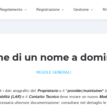
Regolamento
Registrazione
Gestione
Ri
expand_more
expand_more
expand_more
ne di un nome a domi
REGOLE GENERALI
oè i dati anagrafici del
Proprietario
o il "
provider/maintainer
" (
bilità (LAR)
e il
Contatto Tecnico
deve inviare un nuovo
Modu
cessaria ulteriore documentazione: consultare nel dettaglio le