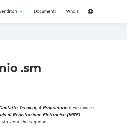
venditori
Documenti
Whois
language
expand_more
nio .sm
Contatto Tecnico
), il
Proprietario
deve inviare
lo di Registrazione Elettronico (MRE)
.
 istruzioni che seguono.