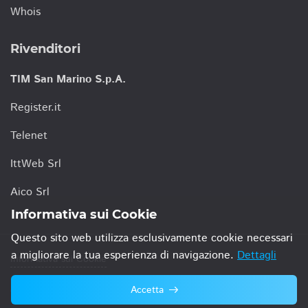
Whois
Rivenditori
TIM San Marino S.p.A.
Register.it
Telenet
IttWeb Srl
Aico Srl
Informativa sui Cookie
Questo sito web utilizza esclusivamente cookie necessari
a migliorare la tua esperienza di navigazione.
Dettagli
Informativa sui Cookie
Accetta
© 2021 TIM San Marino S.p.A.