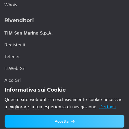
Whois
Rivenditori
TIM San Marino S.p.A.
Register.it
Telenet
IttWeb Srl
Aico Srl
Informativa sui Cookie
Questo sito web utilizza esclusivamente cookie necessari
a migliorare la tua esperienza di navigazione.
Dettagli
Informativa sui Cookie
Accetta
© 2021 TIM San Marino S.p.A.