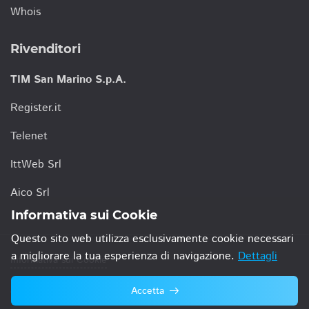
Whois
Rivenditori
TIM San Marino S.p.A.
Register.it
Telenet
IttWeb Srl
Aico Srl
Informativa sui Cookie
Questo sito web utilizza esclusivamente cookie necessari
a migliorare la tua esperienza di navigazione.
Dettagli
Informativa sui Cookie
Accetta
© 2021 TIM San Marino S.p.A.