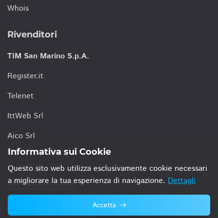
Whois
Rivenditori
TIM San Marino S.p.A.
Register.it
Telenet
IttWeb Srl
Aico Srl
Informativa sui Cookie
Questo sito web utilizza esclusivamente cookie necessari
a migliorare la tua esperienza di navigazione.
Dettagli
Informativa sui Cookie
Accetta
© 2021 TIM San Marino S.p.A.