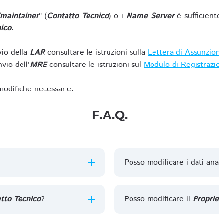
/maintainer
" (
Contatto Tecnico
) o i
Name Server
è sufficient
ico
.
vio della
LAR
consultare le istruzioni sulla
Lettera di Assunzio
vio dell'
MRE
consultare le istruzioni sul
Modulo di Registrazi
 modifiche necessarie.
F.A.Q.
Posso modificare i dati ana
tto Tecnico
?
Posso modificare il
Proprie