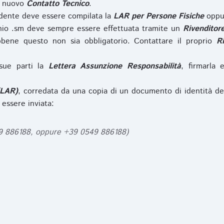
l nuovo
Contatto Tecnico
.
iedente deve essere compilata la
LAR per Persone Fisiche
opp
nio .sm deve sempre essere effettuata tramite un
Rivenditor
bbene questo non sia obbligatorio. Contattare il proprio
R
sue parti la
Lettera Assunzione Responsabilità
, firmarla 
(LAR)
, corredata da una copia di un documento di identità de
 essere inviata:
49 886188, oppure +39 0549 886188)