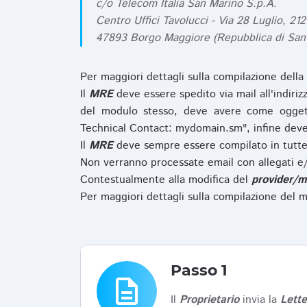
c/o Telecom Italia San Marino S.p.A.
Centro Uffici Tavolucci - Via 28 Luglio, 212
47893 Borgo Maggiore (Repubblica di San
Per maggiori dettagli sulla compilazione della
Il
MRE
deve essere spedito via mail all'indiri
del modulo stesso, deve avere come ogget
Technical Contact: mydomain.sm", infine deve
Il
MRE
deve sempre essere compilato in tutte 
Non verranno processate email con allegati e/
Contestualmente alla modifica del
provider/m
Per maggiori dettagli sulla compilazione del m
Passo 1
description
Il
Proprietario
invia la
Lett