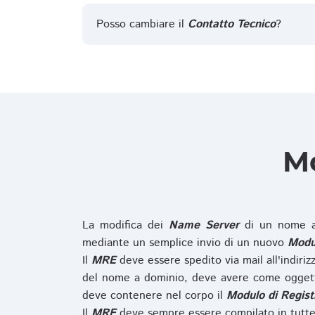
Posso cambiare il
Contatto Tecnico
?
Mo
La modifica dei
Name Server
di un nome a
mediante un semplice invio di un nuovo
Modul
Il
MRE
deve essere spedito via mail all'indiri
del nome a dominio, deve avere come oggett
deve contenere nel corpo il
Modulo di Regist
Il
MRE
deve sempre essere compilato in tutte 