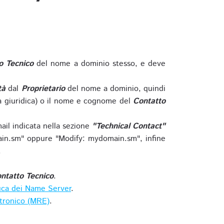
o Tecnico
del nome a dominio stesso, e deve
tà
dal
Proprietario
del nome a dominio, quindi
 giuridica) o il nome e cognome del
Contatto
ail indicata nella sezione
"Technical Contact"
in.sm" oppure "Modify: mydomain.sm", infine
.
ntatto Tecnico
.
ica dei Name Server
.
ttronico (MRE)
.