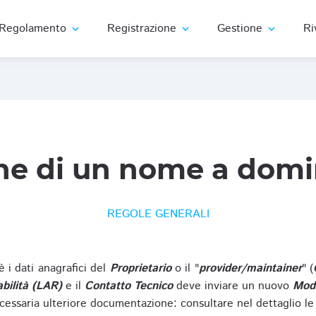
Regolamento
Registrazione
Gestione
Ri
expand_more
expand_more
expand_more
ne di un nome a domi
REGOLE GENERALI
oè i dati anagrafici del
Proprietario
o il "
provider/maintainer
" (
bilità (LAR)
e il
Contatto Tecnico
deve inviare un nuovo
Modu
cessaria ulteriore documentazione: consultare nel dettaglio le