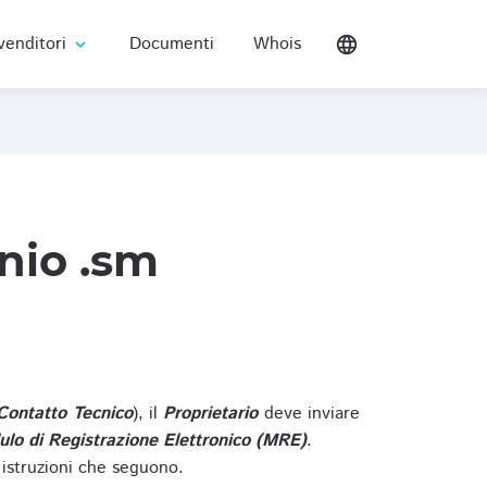
venditori
Documenti
Whois
language
expand_more
nio .sm
Contatto Tecnico
), il
Proprietario
deve inviare
lo di Registrazione Elettronico (MRE)
.
 istruzioni che seguono.