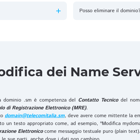
Posso eliminare il dominio
difica dei Name Ser
 dominio .sm è competenza del
Contatto Tecnico
del nome
o di Registrazione Elettronico (MRE)
.
zzo
domain@telecomitalia.sm
, deve avere come mittente la em
o un testo appropriato come, ad esempio, "Modifica mydoma
razione Elettronico
come messaggio testuale puro (plain text)
le sue parti, anche dove i dati non cambino.