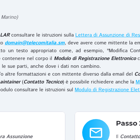
 Marino)
LAR
consultare le istruzioni sulla
Lettera di Assunzione di Res
zzo
domain@telecomitalia.sm
, deve avere come mittente la em
to un testo appropriato come, ad esempio, "Modifica Con
 contenere nel corpo il
Modulo di Registrazione Elettronico
c
le sue parti, anche dove i dati non cambino.
o altre formattazioni e con mittente diverso dalla email del
Co
aintainer
(
Contatto Tecnico
) è possibile richiedere anche la
Mo
odulo consultare le istruzioni sul
Modulo di Registrazione Ele
Passo 
email
era Assunzione
Il
Contatto