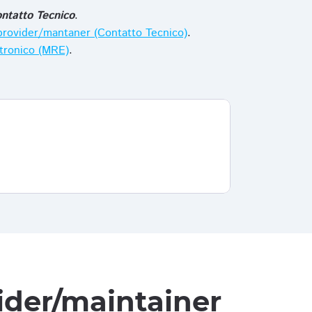
ntatto Tecnico
.
i provider/mantaner (Contatto Tecnico)
.
ttronico (MRE)
.
vider/maintainer