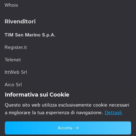
Whois
Rivenditori
TIM San Marino S.p.A.
Register.it
Telenet
IttWeb Srl
Aico Srl
Informativa sui Cookie
Questo sito web utilizza esclusivamente cookie necessari
a migliorare la tua esperienza di navigazione.
Dettagli
Informativa sui Cookie
Accetta
© 2021 TIM San Marino S.p.A.