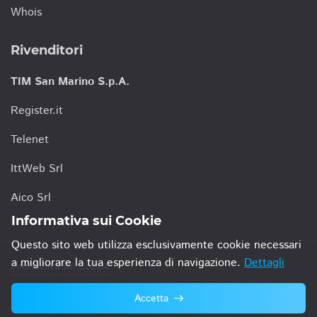
Whois
Rivenditori
TIM San Marino S.p.A.
Register.it
Telenet
IttWeb Srl
Aico Srl
Informativa sui Cookie
Questo sito web utilizza esclusivamente cookie necessari
a migliorare la tua esperienza di navigazione.
Dettagli
Informativa sui Cookie
Accetta
© 2021 TIM San Marino S.p.A.