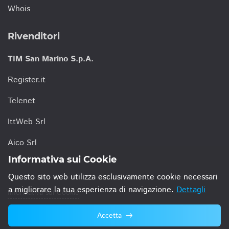
Whois
Rivenditori
TIM San Marino S.p.A.
Register.it
Telenet
IttWeb Srl
Aico Srl
Informativa sui Cookie
Questo sito web utilizza esclusivamente cookie necessari
a migliorare la tua esperienza di navigazione.
Dettagli
Informativa sui Cookie
Accetta
© 2021 TIM San Marino S.p.A.