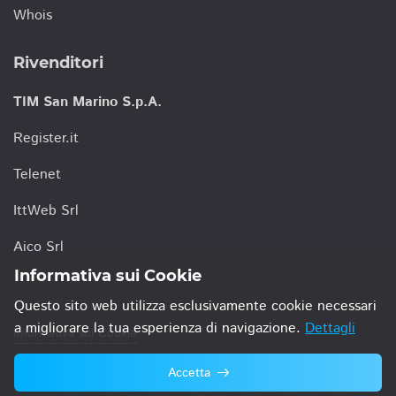
Whois
Rivenditori
TIM San Marino S.p.A.
Register.it
Telenet
IttWeb Srl
Aico Srl
Informativa sui Cookie
Questo sito web utilizza esclusivamente cookie necessari
a migliorare la tua esperienza di navigazione.
Dettagli
Informativa sui Cookie
Accetta
© 2021 TIM San Marino S.p.A.