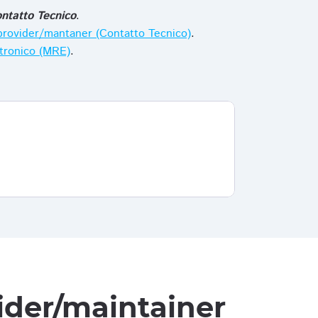
ntatto Tecnico
.
i provider/mantaner (Contatto Tecnico)
.
ttronico (MRE)
.
vider/maintainer