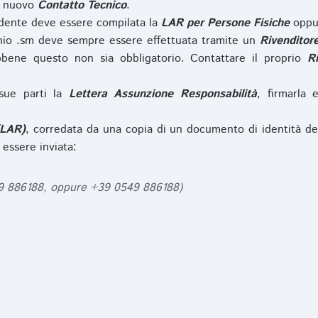
l nuovo
Contatto Tecnico
.
iedente deve essere compilata la
LAR per Persone Fisiche
opp
nio .sm deve sempre essere effettuata tramite un
Rivenditor
bbene questo non sia obbligatorio. Contattare il proprio
R
sue parti la
Lettera Assunzione Responsabilità
, firmarla 
(LAR)
, corredata da una copia di un documento di identità de
 essere inviata:
49 886188, oppure +39 0549 886188)