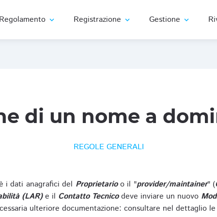
Regolamento
Registrazione
Gestione
Ri
expand_more
expand_more
expand_more
ne di un nome a domi
REGOLE GENERALI
oè i dati anagrafici del
Proprietario
o il "
provider/maintainer
" (
bilità (LAR)
e il
Contatto Tecnico
deve inviare un nuovo
Modu
cessaria ulteriore documentazione: consultare nel dettaglio le