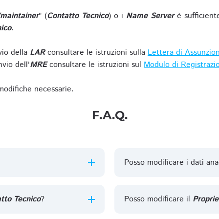
/maintainer
" (
Contatto Tecnico
) o i
Name Server
è sufficient
ico
.
vio della
LAR
consultare le istruzioni sulla
Lettera di Assunzio
vio dell'
MRE
consultare le istruzioni sul
Modulo di Registrazi
 modifiche necessarie.
F.A.Q.
Posso modificare i dati ana
tto Tecnico
?
Posso modificare il
Proprie