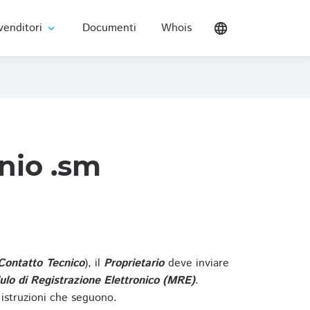
venditori
Documenti
Whois
language
expand_more
nio .sm
Contatto Tecnico
), il
Proprietario
deve inviare
lo di Registrazione Elettronico (MRE)
.
 istruzioni che seguono.