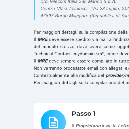
c/o Telecom Italia San Marino S.p.A.
Centro Uffici Tavolucci - Via 28 Luglio, 212
47893 Borgo Maggiore (Repubblica di San
Per maggiori dettagli sulla compilazione della
Il
MRE
deve essere spedito via mail all'indiri
del modulo stesso, deve avere come ogget
Technical Contact: mydomain.sm", infine deve
Il
MRE
deve sempre essere compilato in tutte 
Non verranno processate email con allegati e/
Contestualmente alla modifica del
provider/m
Per maggiori dettagli sulla compilazione del m
Passo 1
description
Il
Proprietario
invia la
Lett