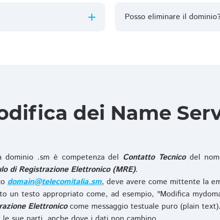
Posso eliminare il dominio
difica dei Name Ser
 dominio .sm è competenza del
Contatto Tecnico
del nome
o di Registrazione Elettronico (MRE)
.
zzo
domain@telecomitalia.sm
, deve avere come mittente la em
o un testo appropriato come, ad esempio, "Modifica mydoma
razione Elettronico
come messaggio testuale puro (plain text)
le sue parti, anche dove i dati non cambino.