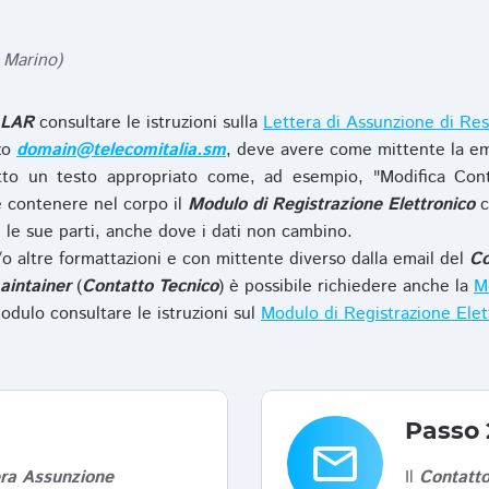
 Marino)
LAR
consultare le istruzioni sulla
Lettera di Assunzione di Res
zzo
domain@telecomitalia.sm
, deve avere come mittente la em
to un testo appropriato come, ad esempio, "Modifica Con
 contenere nel corpo il
Modulo di Registrazione Elettronico
c
le sue parti, anche dove i dati non cambino.
o altre formattazioni e con mittente diverso dalla email del
Co
aintainer
(
Contatto Tecnico
) è possibile richiedere anche la
Mo
odulo consultare le istruzioni sul
Modulo di Registrazione Ele
Passo 
email
era Assunzione
Il
Contatto