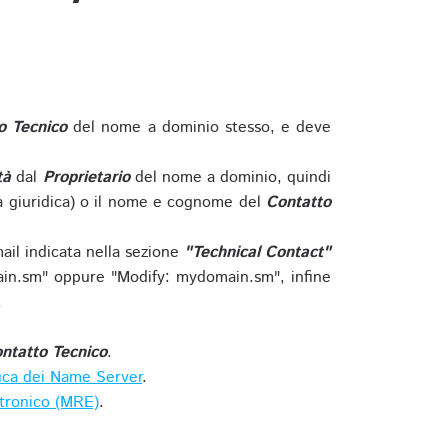
o Tecnico
del nome a dominio stesso, e deve
tà
dal
Proprietario
del nome a dominio, quindi
 giuridica) o il nome e cognome del
Contatto
ail indicata nella sezione
"Technical Contact"
in.sm" oppure "Modify: mydomain.sm", infine
.
ntatto Tecnico
.
ica dei Name Server
.
ttronico (MRE)
.