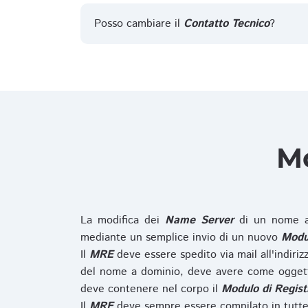
Posso cambiare il
Contatto Tecnico
?
Mo
La modifica dei
Name Server
di un nome a
mediante un semplice invio di un nuovo
Modul
Il
MRE
deve essere spedito via mail all'indiri
del nome a dominio, deve avere come oggett
deve contenere nel corpo il
Modulo di Regist
Il
MRE
deve sempre essere compilato in tutte 