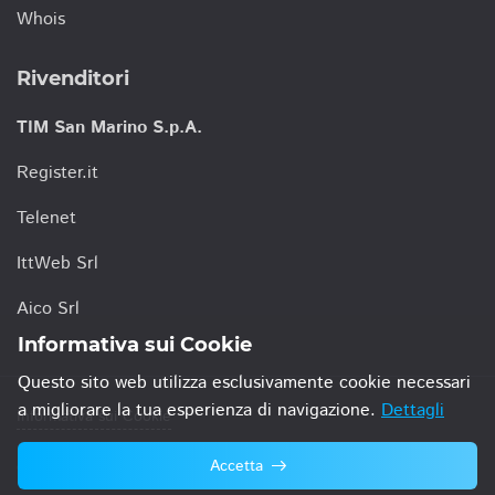
Whois
Rivenditori
TIM San Marino S.p.A.
Register.it
Telenet
IttWeb Srl
Aico Srl
Informativa sui Cookie
Questo sito web utilizza esclusivamente cookie necessari
a migliorare la tua esperienza di navigazione.
Dettagli
Informativa sui Cookie
Accetta
© 2021 TIM San Marino S.p.A.