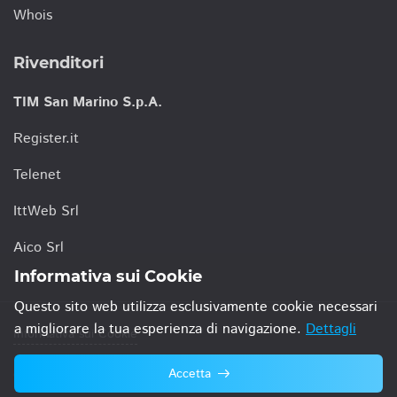
Whois
Rivenditori
TIM San Marino S.p.A.
Register.it
Telenet
IttWeb Srl
Aico Srl
Informativa sui Cookie
Questo sito web utilizza esclusivamente cookie necessari
a migliorare la tua esperienza di navigazione.
Dettagli
Informativa sui Cookie
Accetta
© 2021 TIM San Marino S.p.A.