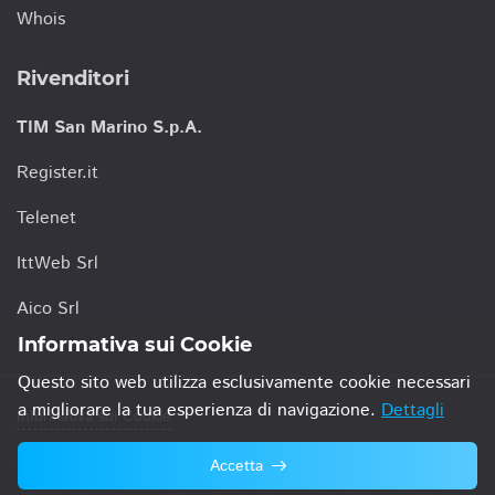
Whois
Rivenditori
TIM San Marino S.p.A.
Register.it
Telenet
IttWeb Srl
Aico Srl
Informativa sui Cookie
Questo sito web utilizza esclusivamente cookie necessari
a migliorare la tua esperienza di navigazione.
Dettagli
Informativa sui Cookie
Accetta
© 2021 TIM San Marino S.p.A.