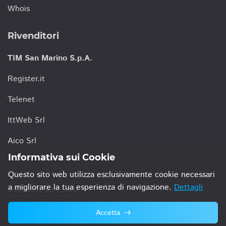
Whois
Rivenditori
TIM San Marino S.p.A.
Register.it
Telenet
IttWeb Srl
Aico Srl
Informativa sui Cookie
Questo sito web utilizza esclusivamente cookie necessari
a migliorare la tua esperienza di navigazione.
Dettagli
Informativa sui Cookie
Accetta
© 2021 TIM San Marino S.p.A.