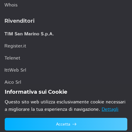
Whois
Rivenditori
TIM San Marino S.p.A.
Register.it
Telenet
IttWeb Srl
Aico Srl
Informativa sui Cookie
Questo sito web utilizza esclusivamente cookie necessari
a migliorare la tua esperienza di navigazione.
Dettagli
Informativa sui Cookie
Accetta
© 2021 TIM San Marino S.p.A.