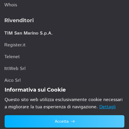
Whois
Rivenditori
TIM San Marino S.p.A.
Register.it
Telenet
IttWeb Srl
Aico Srl
Informativa sui Cookie
Questo sito web utilizza esclusivamente cookie necessari
a migliorare la tua esperienza di navigazione.
Dettagli
Informativa sui Cookie
Accetta
© 2021 TIM San Marino S.p.A.