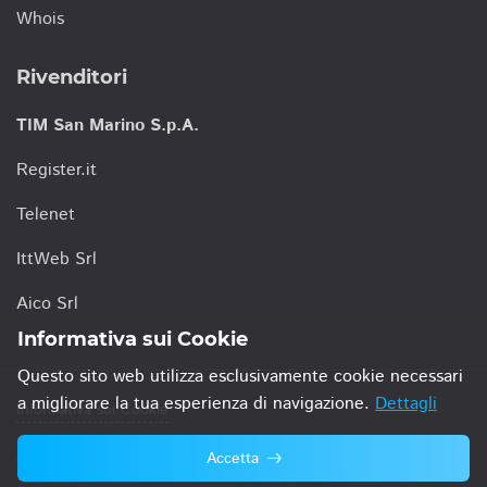
Whois
Rivenditori
TIM San Marino S.p.A.
Register.it
Telenet
IttWeb Srl
Aico Srl
Informativa sui Cookie
Questo sito web utilizza esclusivamente cookie necessari
a migliorare la tua esperienza di navigazione.
Dettagli
Informativa sui Cookie
Accetta
© 2021 TIM San Marino S.p.A.