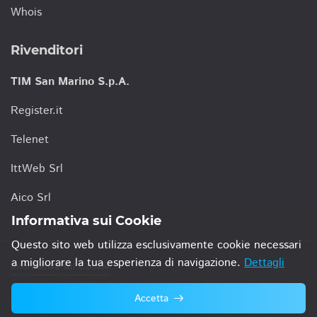
Whois
Rivenditori
TIM San Marino S.p.A.
Register.it
Telenet
IttWeb Srl
Aico Srl
Informativa sui Cookie
Questo sito web utilizza esclusivamente cookie necessari
a migliorare la tua esperienza di navigazione.
Dettagli
Informativa sui Cookie
Accetta
© 2021 TIM San Marino S.p.A.