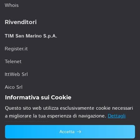
Whois
Rivenditori
TIM San Marino S.p.A.
Register.it
Telenet
IttWeb Srl
Aico Srl
Informativa sui Cookie
Questo sito web utilizza esclusivamente cookie necessari
a migliorare la tua esperienza di navigazione.
Dettagli
Informativa sui Cookie
Accetta
© 2021 TIM San Marino S.p.A.