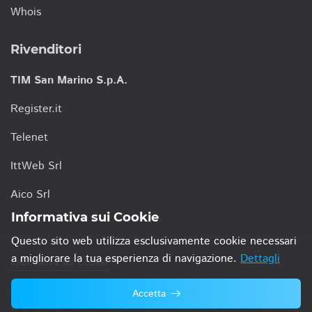
Whois
Rivenditori
TIM San Marino S.p.A.
Register.it
Telenet
IttWeb Srl
Aico Srl
Informativa sui Cookie
Questo sito web utilizza esclusivamente cookie necessari
a migliorare la tua esperienza di navigazione.
Dettagli
Informativa sui Cookie
Accetta
© 2021 TIM San Marino S.p.A.