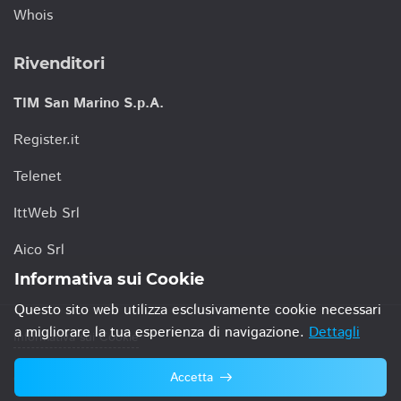
Whois
Rivenditori
TIM San Marino S.p.A.
Register.it
Telenet
IttWeb Srl
Aico Srl
Informativa sui Cookie
Questo sito web utilizza esclusivamente cookie necessari
a migliorare la tua esperienza di navigazione.
Dettagli
Informativa sui Cookie
Accetta
© 2021 TIM San Marino S.p.A.