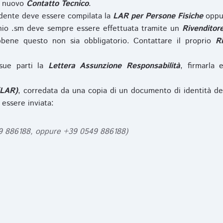
l nuovo
Contatto Tecnico
.
iedente deve essere compilata la
LAR per Persone Fisiche
opp
nio .sm deve sempre essere effettuata tramite un
Rivenditor
bbene questo non sia obbligatorio. Contattare il proprio
R
sue parti la
Lettera Assunzione Responsabilità
, firmarla 
(LAR)
, corredata da una copia di un documento di identità de
 essere inviata:
49 886188, oppure +39 0549 886188)