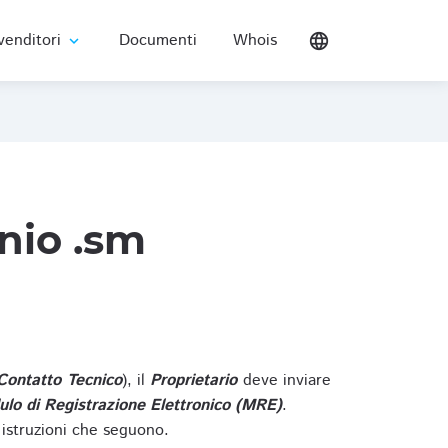
venditori
Documenti
Whois
language
expand_more
nio .sm
Contatto Tecnico
), il
Proprietario
deve inviare
lo di Registrazione Elettronico (MRE)
.
 istruzioni che seguono.