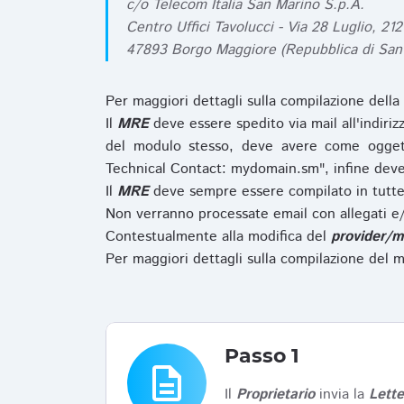
c/o Telecom Italia San Marino S.p.A.
Centro Uffici Tavolucci - Via 28 Luglio, 212
47893 Borgo Maggiore (Repubblica di San
Per maggiori dettagli sulla compilazione della
Il
MRE
deve essere spedito via mail all'indiri
del modulo stesso, deve avere come ogget
Technical Contact: mydomain.sm", infine deve
Il
MRE
deve sempre essere compilato in tutte 
Non verranno processate email con allegati e/
Contestualmente alla modifica del
provider/m
Per maggiori dettagli sulla compilazione del m
Passo 1
description
Il
Proprietario
invia la
Lett