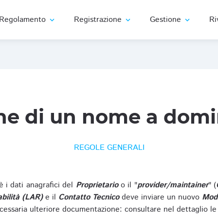
Regolamento
Registrazione
Gestione
Ri
expand_more
expand_more
expand_more
ne di un nome a domi
REGOLE GENERALI
oè i dati anagrafici del
Proprietario
o il "
provider/maintainer
" (
bilità (LAR)
e il
Contatto Tecnico
deve inviare un nuovo
Modu
cessaria ulteriore documentazione: consultare nel dettaglio le