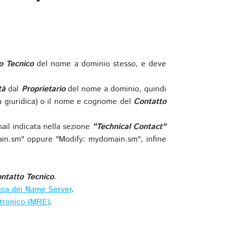
o Tecnico
del nome a dominio stesso, e deve
tà
dal
Proprietario
del nome a dominio, quindi
 giuridica) o il nome e cognome del
Contatto
ail indicata nella sezione
"Technical Contact"
in.sm" oppure "Modify: mydomain.sm", infine
.
ntatto Tecnico
.
ica dei Name Server
.
ttronico (MRE)
.