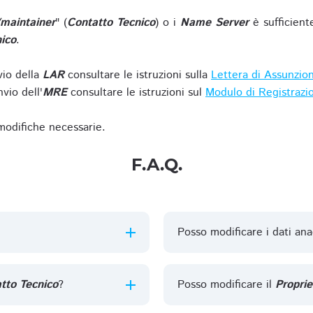
/maintainer
" (
Contatto Tecnico
) o i
Name Server
è sufficient
ico
.
vio della
LAR
consultare le istruzioni sulla
Lettera di Assunzio
vio dell'
MRE
consultare le istruzioni sul
Modulo di Registrazi
 modifiche necessarie.
F.A.Q.
Posso modificare i dati ana
tto Tecnico
?
Posso modificare il
Proprie