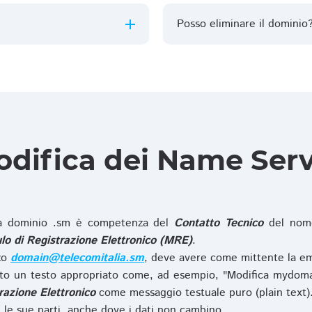
Posso eliminare il dominio
difica dei Name Ser
 dominio .sm è competenza del
Contatto Tecnico
del nome
o di Registrazione Elettronico (MRE)
.
zzo
domain@telecomitalia.sm
, deve avere come mittente la em
o un testo appropriato come, ad esempio, "Modifica mydoma
razione Elettronico
come messaggio testuale puro (plain text)
le sue parti, anche dove i dati non cambino.