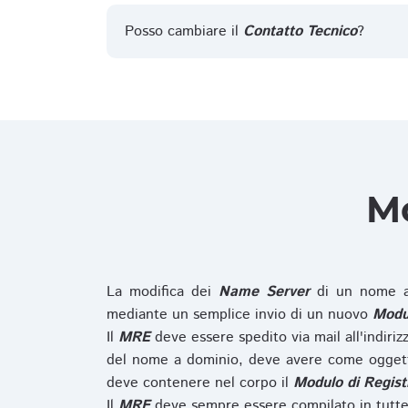
Posso cambiare il
Contatto Tecnico
?
Mo
La modifica dei
Name Server
di un nome a
mediante un semplice invio di un nuovo
Modul
Il
MRE
deve essere spedito via mail all'indiri
del nome a dominio, deve avere come oggett
deve contenere nel corpo il
Modulo di Regist
Il
MRE
deve sempre essere compilato in tutte 