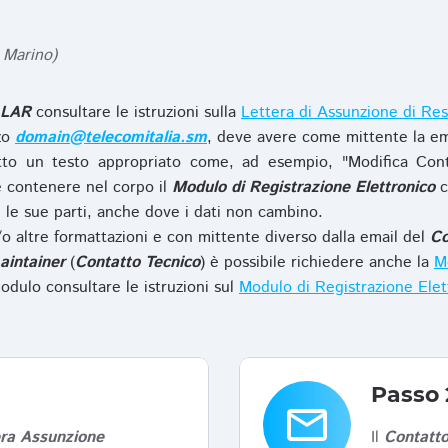
 Marino)
LAR
consultare le istruzioni sulla
Lettera di Assunzione di Res
zzo
domain@telecomitalia.sm
, deve avere come mittente la em
to un testo appropriato come, ad esempio, "Modifica Con
 contenere nel corpo il
Modulo di Registrazione Elettronico
c
le sue parti, anche dove i dati non cambino.
o altre formattazioni e con mittente diverso dalla email del
Co
aintainer
(
Contatto Tecnico
) è possibile richiedere anche la
Mo
odulo consultare le istruzioni sul
Modulo di Registrazione Ele
Passo 
email
era Assunzione
Il
Contatto