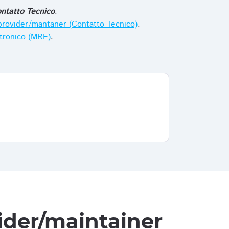
ntatto Tecnico
.
i provider/mantaner (Contatto Tecnico)
.
ttronico (MRE)
.
vider/maintainer