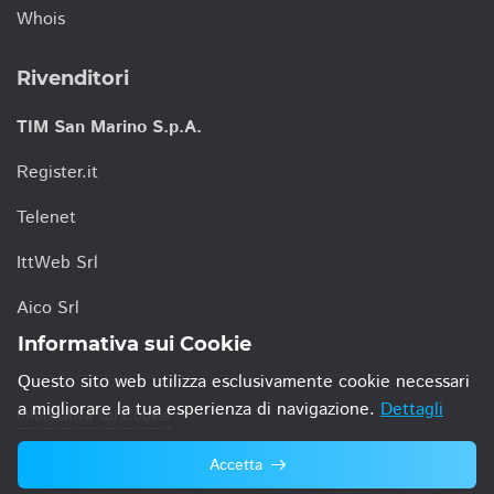
Whois
Rivenditori
TIM San Marino S.p.A.
Register.it
Telenet
IttWeb Srl
Aico Srl
Informativa sui Cookie
Questo sito web utilizza esclusivamente cookie necessari
a migliorare la tua esperienza di navigazione.
Dettagli
Informativa sui Cookie
Accetta
© 2021 TIM San Marino S.p.A.