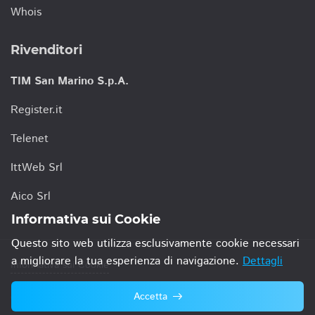
Whois
Rivenditori
TIM San Marino S.p.A.
Register.it
Telenet
IttWeb Srl
Aico Srl
Informativa sui Cookie
Questo sito web utilizza esclusivamente cookie necessari
a migliorare la tua esperienza di navigazione.
Dettagli
Informativa sui Cookie
Accetta
© 2021 TIM San Marino S.p.A.