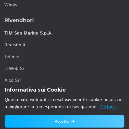
Whois
Rivenditori
TIM San Marino S.p.A.
Register.it
Telenet
IttWeb Srl
Aico Srl
Informativa sui Cookie
Questo sito web utilizza esclusivamente cookie necessari
a migliorare la tua esperienza di navigazione.
Dettagli
Informativa sui Cookie
Accetta
© 2021 TIM San Marino S.p.A.