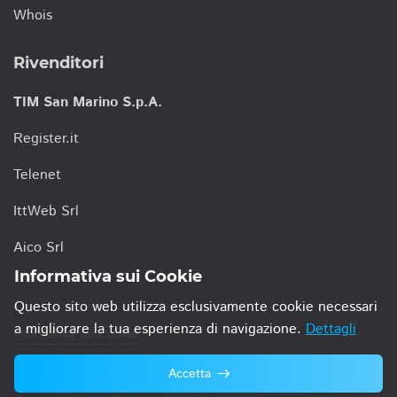
Whois
Rivenditori
TIM San Marino S.p.A.
Register.it
Telenet
IttWeb Srl
Aico Srl
Informativa sui Cookie
Questo sito web utilizza esclusivamente cookie necessari
a migliorare la tua esperienza di navigazione.
Dettagli
Informativa sui Cookie
Accetta
© 2021 TIM San Marino S.p.A.