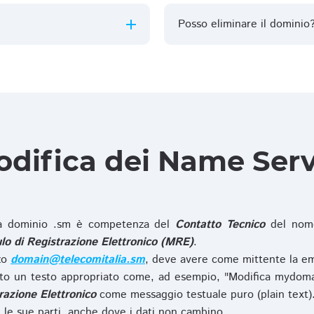
Posso eliminare il dominio
difica dei Name Ser
 dominio .sm è competenza del
Contatto Tecnico
del nome
o di Registrazione Elettronico (MRE)
.
zzo
domain@telecomitalia.sm
, deve avere come mittente la em
o un testo appropriato come, ad esempio, "Modifica mydoma
razione Elettronico
come messaggio testuale puro (plain text)
le sue parti, anche dove i dati non cambino.