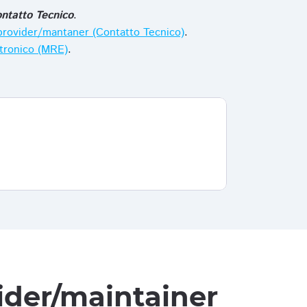
ntatto Tecnico
.
i provider/mantaner (Contatto Tecnico)
.
ttronico (MRE)
.
vider/maintainer