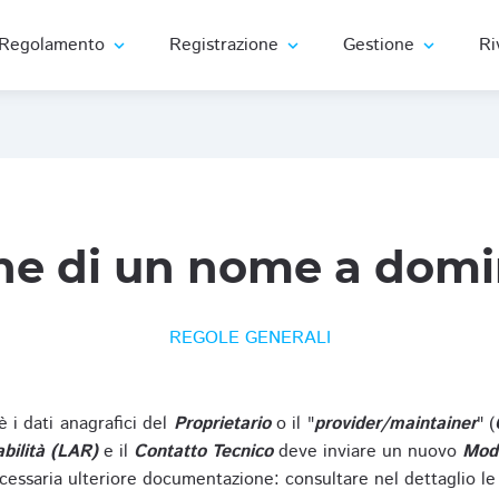
Regolamento
Registrazione
Gestione
Ri
expand_more
expand_more
expand_more
ne di un nome a domi
REGOLE GENERALI
oè i dati anagrafici del
Proprietario
o il "
provider/maintainer
" (
bilità (LAR)
e il
Contatto Tecnico
deve inviare un nuovo
Modu
cessaria ulteriore documentazione: consultare nel dettaglio le