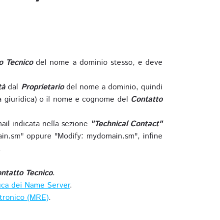
o Tecnico
del nome a dominio stesso, e deve
tà
dal
Proprietario
del nome a dominio, quindi
 giuridica) o il nome e cognome del
Contatto
ail indicata nella sezione
"Technical Contact"
in.sm" oppure "Modify: mydomain.sm", infine
.
ntatto Tecnico
.
ica dei Name Server
.
ttronico (MRE)
.