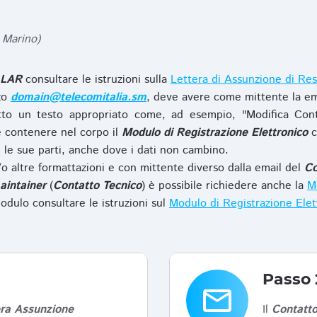
 Marino)
LAR
consultare le istruzioni sulla
Lettera di Assunzione di Res
zzo
domain@telecomitalia.sm
, deve avere come mittente la em
to un testo appropriato come, ad esempio, "Modifica Con
 contenere nel corpo il
Modulo di Registrazione Elettronico
c
le sue parti, anche dove i dati non cambino.
o altre formattazioni e con mittente diverso dalla email del
Co
aintainer
(
Contatto Tecnico
) è possibile richiedere anche la
Mo
odulo consultare le istruzioni sul
Modulo di Registrazione Ele
Passo 
email
era Assunzione
Il
Contatto