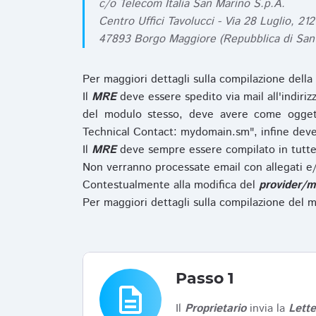
c/o Telecom Italia San Marino S.p.A.
Centro Uffici Tavolucci - Via 28 Luglio, 212
47893 Borgo Maggiore (Repubblica di San
Per maggiori dettagli sulla compilazione della
Il
MRE
deve essere spedito via mail all'indiri
del modulo stesso, deve avere come ogget
Technical Contact: mydomain.sm", infine deve
Il
MRE
deve sempre essere compilato in tutte 
Non verranno processate email con allegati e/
Contestualmente alla modifica del
provider/m
Per maggiori dettagli sulla compilazione del m
Passo 1
description
Il
Proprietario
invia la
Lett