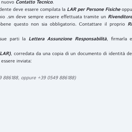
l nuovo
Contatto Tecnico
.
iedente deve essere compilata la
LAR per Persone Fisiche
opp
nio .sm deve sempre essere effettuata tramite un
Rivenditor
bbene questo non sia obbligatorio. Contattare il proprio
R
sue parti la
Lettera Assunzione Responsabilità
, firmarla 
(LAR)
, corredata da una copia di un documento di identità de
 essere inviata:
49 886188, oppure +39 0549 886188)