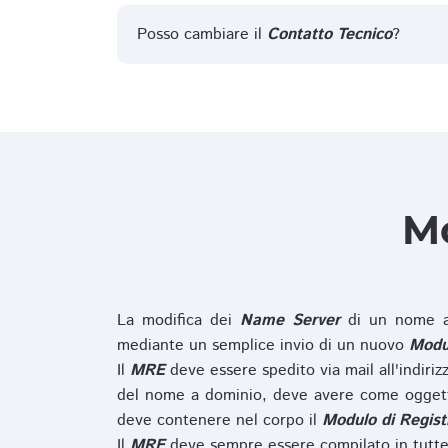
Posso cambiare il
Contatto Tecnico
?
Mo
La modifica dei
Name Server
di un nome a
mediante un semplice invio di un nuovo
Modul
Il
MRE
deve essere spedito via mail all'indiri
del nome a dominio, deve avere come oggett
deve contenere nel corpo il
Modulo di Regist
Il
MRE
deve sempre essere compilato in tutte 