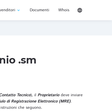
venditori
Documenti
Whois
language
expand_more
nio .sm
Contatto Tecnico
), il
Proprietario
deve inviare
lo di Registrazione Elettronico (MRE)
.
 istruzioni che seguono.