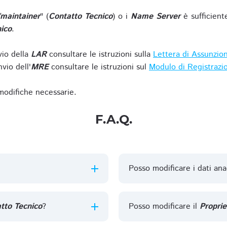
/maintainer
" (
Contatto Tecnico
) o i
Name Server
è sufficient
ico
.
vio della
LAR
consultare le istruzioni sulla
Lettera di Assunzio
vio dell'
MRE
consultare le istruzioni sul
Modulo di Registrazi
 modifiche necessarie.
F.A.Q.
Posso modificare i dati ana
tto Tecnico
?
Posso modificare il
Proprie