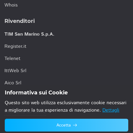
Whois
Rivenditori
TIM San Marino S.p.A.
Register.it
Telenet
IttWeb Srl
Aico Srl
Informativa sui Cookie
Questo sito web utilizza esclusivamente cookie necessari
a migliorare la tua esperienza di navigazione.
Dettagli
Informativa sui Cookie
Accetta
© 2021 TIM San Marino S.p.A.