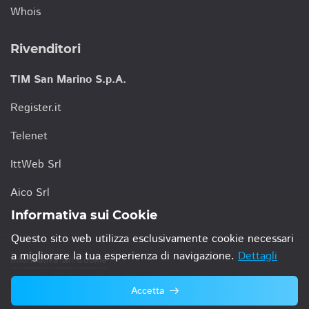
Whois
Rivenditori
TIM San Marino S.p.A.
Register.it
Telenet
IttWeb Srl
Aico Srl
Informativa sui Cookie
Questo sito web utilizza esclusivamente cookie necessari
a migliorare la tua esperienza di navigazione.
Dettagli
Informativa sui Cookie
Accetta
© 2021 TIM San Marino S.p.A.