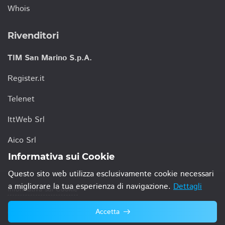
Whois
Rivenditori
TIM San Marino S.p.A.
Register.it
Telenet
IttWeb Srl
Aico Srl
Informativa sui Cookie
Questo sito web utilizza esclusivamente cookie necessari
a migliorare la tua esperienza di navigazione.
Dettagli
Informativa sui Cookie
Accetta
© 2021 TIM San Marino S.p.A.