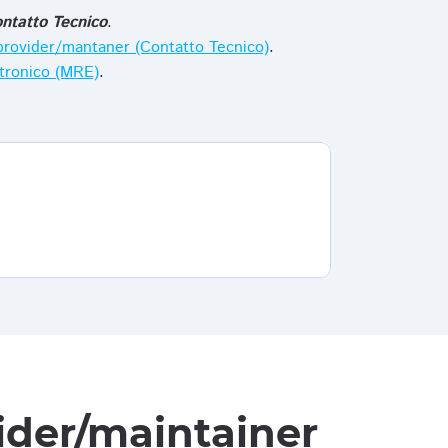
ntatto Tecnico
.
i provider/mantaner (Contatto Tecnico)
.
ttronico (MRE)
.
vider/maintainer