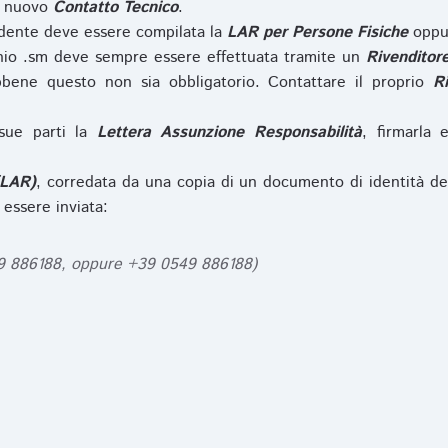
l nuovo
Contatto Tecnico
.
iedente deve essere compilata la
LAR per Persone Fisiche
opp
nio .sm deve sempre essere effettuata tramite un
Rivenditor
bbene questo non sia obbligatorio. Contattare il proprio
R
sue parti la
Lettera Assunzione Responsabilità
, firmarla 
(LAR)
, corredata da una copia di un documento di identità de
 essere inviata:
49 886188, oppure +39 0549 886188)