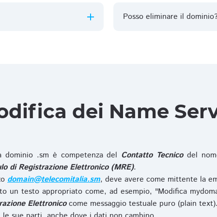
Posso eliminare il dominio
difica dei Name Ser
 dominio .sm è competenza del
Contatto Tecnico
del nome
o di Registrazione Elettronico (MRE)
.
zzo
domain@telecomitalia.sm
, deve avere come mittente la em
o un testo appropriato come, ad esempio, "Modifica mydoma
razione Elettronico
come messaggio testuale puro (plain text)
le sue parti, anche dove i dati non cambino.