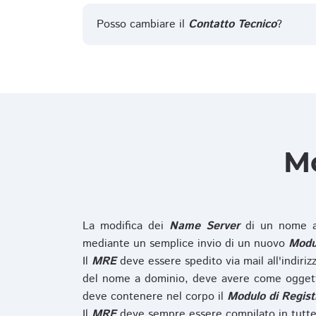
Posso cambiare il
Contatto Tecnico
?
Mo
La modifica dei
Name Server
di un nome a
mediante un semplice invio di un nuovo
Modul
Il
MRE
deve essere spedito via mail all'indiri
del nome a dominio, deve avere come oggett
deve contenere nel corpo il
Modulo di Regist
Il
MRE
deve sempre essere compilato in tutte 