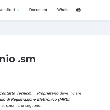
venditori
Documenti
Whois
language
expand_more
nio .sm
Contatto Tecnico
), il
Proprietario
deve inviare
lo di Registrazione Elettronico (MRE)
.
 istruzioni che seguono.