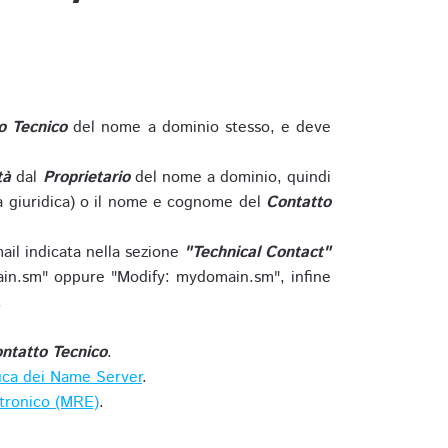
o Tecnico
del nome a dominio stesso, e deve
tà
dal
Proprietario
del nome a dominio, quindi
 giuridica) o il nome e cognome del
Contatto
ail indicata nella sezione
"Technical Contact"
in.sm" oppure "Modify: mydomain.sm", infine
.
ntatto Tecnico
.
ica dei Name Server
.
ttronico (MRE)
.