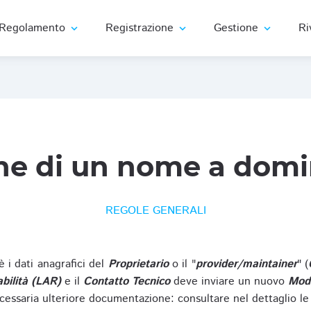
Regolamento
Registrazione
Gestione
Ri
expand_more
expand_more
expand_more
ne di un nome a domi
REGOLE GENERALI
oè i dati anagrafici del
Proprietario
o il "
provider/maintainer
" (
bilità (LAR)
e il
Contatto Tecnico
deve inviare un nuovo
Modu
cessaria ulteriore documentazione: consultare nel dettaglio le