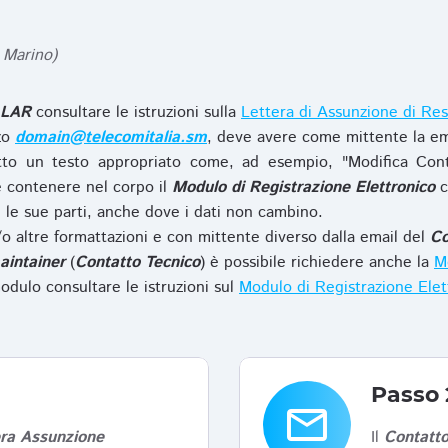
 Marino)
LAR
consultare le istruzioni sulla
Lettera di Assunzione di Res
zzo
domain@telecomitalia.sm
, deve avere come mittente la em
to un testo appropriato come, ad esempio, "Modifica Con
 contenere nel corpo il
Modulo di Registrazione Elettronico
c
le sue parti, anche dove i dati non cambino.
o altre formattazioni e con mittente diverso dalla email del
Co
aintainer
(
Contatto Tecnico
) è possibile richiedere anche la
Mo
odulo consultare le istruzioni sul
Modulo di Registrazione Ele
Passo 
email
era Assunzione
Il
Contatto