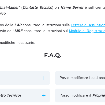
/maintainer
" (
Contatto Tecnico
) o i
Name Server
è sufficient
ico
.
vio della
LAR
consultare le istruzioni sulla
Lettera di Assunzio
vio dell'
MRE
consultare le istruzioni sul
Modulo di Registrazi
 modifiche necessarie.
F.A.Q.
Posso modificare i dati ana
tto Tecnico
?
Posso modificare il
Proprie