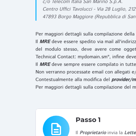
c/o Telecom Italia San Marino S.p.A.
Centro Uffici Tavolucci - Via 28 Luglio, 212
47893 Borgo Maggiore (Repubblica di San
Per maggiori dettagli sulla compilazione della
Il
MRE
deve essere spedito via mail all'indiri
del modulo stesso, deve avere come ogget
Technical Contact: mydomain.sm", infine deve
Il
MRE
deve sempre essere compilato in tutte 
Non verranno processate email con allegati e/
Contestualmente alla modifica del
provider/m
Per maggiori dettagli sulla compilazione del m
Passo 1
description
Il
Proprietario
invia la
Lett