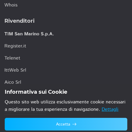
Whois
Rivenditori
TIM San Marino S.p.A.
Register.it
Telenet
IttWeb Srl
Aico Srl
Informativa sui Cookie
Questo sito web utilizza esclusivamente cookie necessari
a migliorare la tua esperienza di navigazione.
Dettagli
Informativa sui Cookie
Accetta
© 2021 TIM San Marino S.p.A.