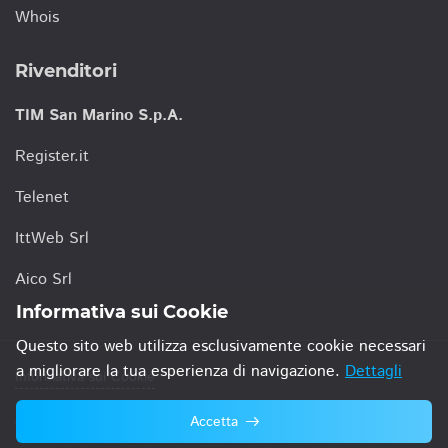
Whois
Rivenditori
TIM San Marino S.p.A.
Register.it
Telenet
IttWeb Srl
Aico Srl
Informativa sui Cookie
Questo sito web utilizza esclusivamente cookie necessari
a migliorare la tua esperienza di navigazione.
Dettagli
Informativa sui Cookie
Accetta
© 2021 TIM San Marino S.p.A.