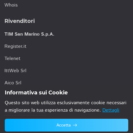
Whois
Rivenditori
TIM San Marino S.p.A.
Register.it
Telenet
IttWeb Srl
Aico Srl
Informativa sui Cookie
Questo sito web utilizza esclusivamente cookie necessari
a migliorare la tua esperienza di navigazione.
Dettagli
Informativa sui Cookie
Accetta
© 2021 TIM San Marino S.p.A.