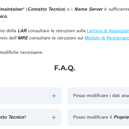
/maintainer
" (
Contatto Tecnico
) o i
Name Server
è sufficient
ico
.
vio della
LAR
consultare le istruzioni sulla
Lettera di Assunzio
vio dell'
MRE
consultare le istruzioni sul
Modulo di Registrazi
 modifiche necessarie.
F.A.Q.
Posso modificare i dati ana
tto Tecnico
?
Posso modificare il
Proprie