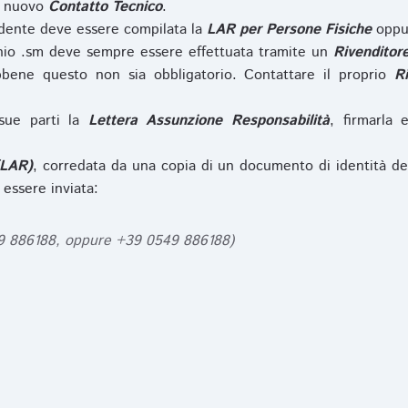
l nuovo
Contatto Tecnico
.
iedente deve essere compilata la
LAR per Persone Fisiche
opp
nio .sm deve sempre essere effettuata tramite un
Rivenditor
bbene questo non sia obbligatorio. Contattare il proprio
R
sue parti la
Lettera Assunzione Responsabilità
, firmarla 
(LAR)
, corredata da una copia di un documento di identità de
 essere inviata:
49 886188, oppure +39 0549 886188)