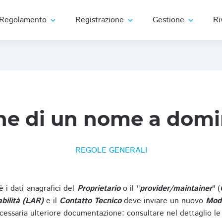
Regolamento
Registrazione
Gestione
Ri
expand_more
expand_more
expand_more
ne di un nome a domi
REGOLE GENERALI
oè i dati anagrafici del
Proprietario
o il "
provider/maintainer
" (
bilità (LAR)
e il
Contatto Tecnico
deve inviare un nuovo
Modu
cessaria ulteriore documentazione: consultare nel dettaglio le