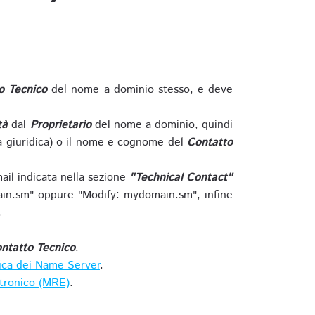
o Tecnico
del nome a dominio stesso, e deve
tà
dal
Proprietario
del nome a dominio, quindi
 giuridica) o il nome e cognome del
Contatto
ail indicata nella sezione
"Technical Contact"
in.sm" oppure "Modify: mydomain.sm", infine
.
ntatto Tecnico
.
ica dei Name Server
.
ttronico (MRE)
.