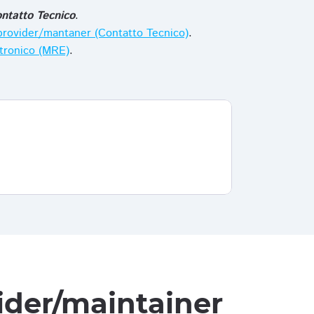
ntatto Tecnico
.
i provider/mantaner (Contatto Tecnico)
.
ttronico (MRE)
.
vider/maintainer