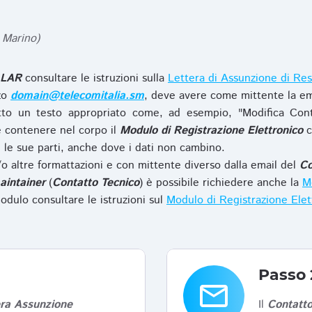
 Marino)
LAR
consultare le istruzioni sulla
Lettera di Assunzione di Res
zzo
domain@telecomitalia.sm
, deve avere come mittente la em
to un testo appropriato come, ad esempio, "Modifica Con
 contenere nel corpo il
Modulo di Registrazione Elettronico
c
le sue parti, anche dove i dati non cambino.
o altre formattazioni e con mittente diverso dalla email del
Co
aintainer
(
Contatto Tecnico
) è possibile richiedere anche la
Mo
odulo consultare le istruzioni sul
Modulo di Registrazione Ele
Passo 
email
era Assunzione
Il
Contatto