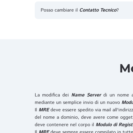
Posso cambiare il
Contatto Tecnico
?
Mo
La modifica dei
Name Server
di un nome a
mediante un semplice invio di un nuovo
Modul
Il
MRE
deve essere spedito via mail all'indiri
del nome a dominio, deve avere come oggett
deve contenere nel corpo il
Modulo di Regist
Il
MRE
deve sempre essere compilato in tutte 