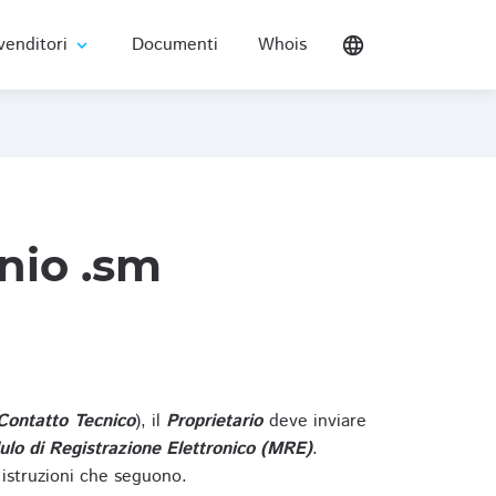
venditori
Documenti
Whois
language
expand_more
nio .sm
Contatto Tecnico
), il
Proprietario
deve inviare
lo di Registrazione Elettronico (MRE)
.
 istruzioni che seguono.