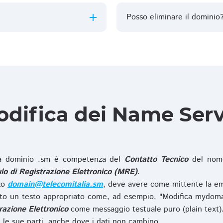
Posso eliminare il dominio
difica dei Name Ser
 dominio .sm è competenza del
Contatto Tecnico
del nome
o di Registrazione Elettronico (MRE)
.
zzo
domain@telecomitalia.sm
, deve avere come mittente la em
o un testo appropriato come, ad esempio, "Modifica mydoma
razione Elettronico
come messaggio testuale puro (plain text)
le sue parti, anche dove i dati non cambino.