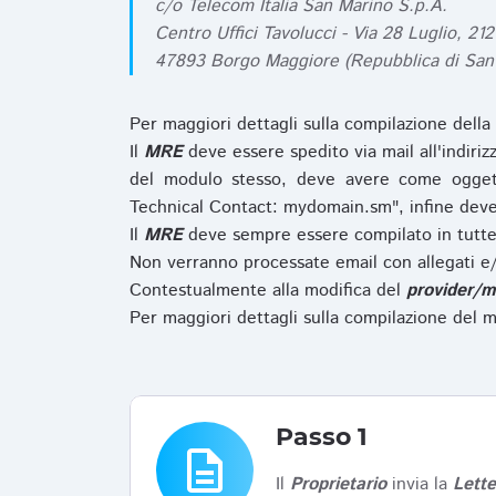
c/o Telecom Italia San Marino S.p.A.
Centro Uffici Tavolucci - Via 28 Luglio, 212
47893 Borgo Maggiore (Repubblica di San
Per maggiori dettagli sulla compilazione della
Il
MRE
deve essere spedito via mail all'indiri
del modulo stesso, deve avere come ogget
Technical Contact: mydomain.sm", infine deve
Il
MRE
deve sempre essere compilato in tutte 
Non verranno processate email con allegati e/
Contestualmente alla modifica del
provider/m
Per maggiori dettagli sulla compilazione del m
Passo 1
description
Il
Proprietario
invia la
Lett