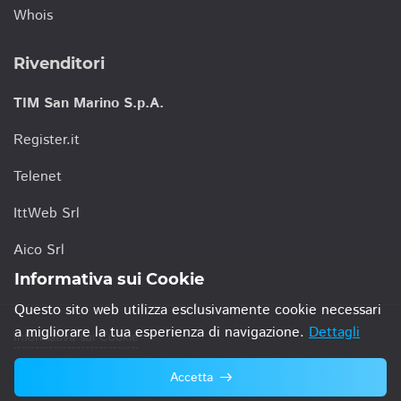
Whois
Rivenditori
TIM San Marino S.p.A.
Register.it
Telenet
IttWeb Srl
Aico Srl
Informativa sui Cookie
Questo sito web utilizza esclusivamente cookie necessari
a migliorare la tua esperienza di navigazione.
Dettagli
Informativa sui Cookie
Accetta
© 2021 TIM San Marino S.p.A.