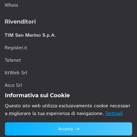
Whois
Rivenditori
TIM San Marino S.p.A.
Register.it
Telenet
IttWeb Srl
Aico Srl
Informativa sui Cookie
Questo sito web utilizza esclusivamente cookie necessari
a migliorare la tua esperienza di navigazione.
Dettagli
Informativa sui Cookie
Accetta
© 2021 TIM San Marino S.p.A.