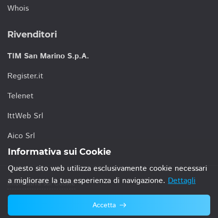
Whois
Rivenditori
TIM San Marino S.p.A.
Register.it
Telenet
IttWeb Srl
Aico Srl
Informativa sui Cookie
Questo sito web utilizza esclusivamente cookie necessari
a migliorare la tua esperienza di navigazione.
Dettagli
Informativa sui Cookie
Accetta
© 2021 TIM San Marino S.p.A.