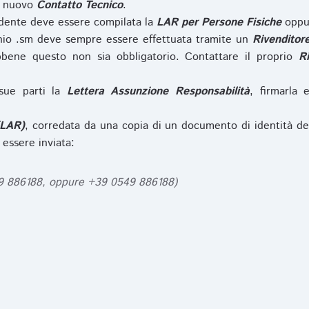
l nuovo
Contatto Tecnico
.
iedente deve essere compilata la
LAR per Persone Fisiche
opp
nio .sm deve sempre essere effettuata tramite un
Rivenditor
bbene questo non sia obbligatorio. Contattare il proprio
R
sue parti la
Lettera Assunzione Responsabilità
, firmarla 
(LAR)
, corredata da una copia di un documento di identità de
 essere inviata:
49 886188, oppure +39 0549 886188)