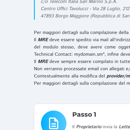
c/o Telecom Italia San Marino S.p.A.
Centro Uffici Tavolucci - Via 28 Luglio, 212
47893 Borgo Maggiore (Repubblica di San
Per maggiori dettagli sulla compilazione della
Il
MRE
deve essere spedito via mail all'indiri
del modulo stesso, deve avere come ogget
Technical Contact: mydomain.sm", infine deve
Il
MRE
deve sempre essere compilato in tutte 
Non verranno processate email con allegati e/
Contestualmente alla modifica del
provider/m
Per maggiori dettagli sulla compilazione del m
Passo 1
description
Il
Proprietario
invia la
Lett