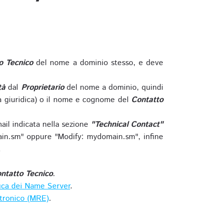
o Tecnico
del nome a dominio stesso, e deve
tà
dal
Proprietario
del nome a dominio, quindi
 giuridica) o il nome e cognome del
Contatto
ail indicata nella sezione
"Technical Contact"
in.sm" oppure "Modify: mydomain.sm", infine
.
ntatto Tecnico
.
ica dei Name Server
.
ttronico (MRE)
.