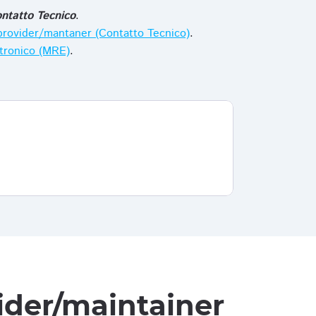
ntatto Tecnico
.
i provider/mantaner (Contatto Tecnico)
.
ttronico (MRE)
.
vider/maintainer