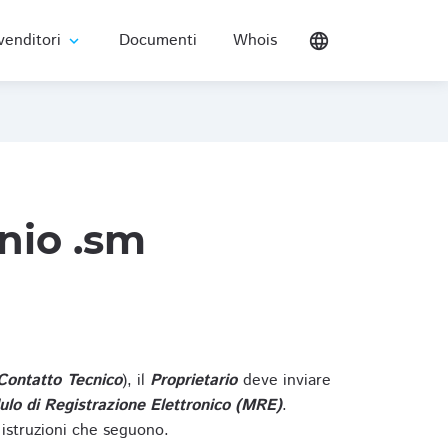
venditori
Documenti
Whois
language
expand_more
nio .sm
Contatto Tecnico
), il
Proprietario
deve inviare
lo di Registrazione Elettronico (MRE)
.
 istruzioni che seguono.