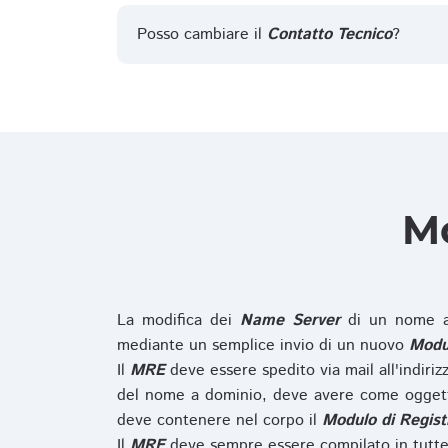
Posso cambiare il
Contatto Tecnico
?
Mo
La modifica dei
Name Server
di un nome a
mediante un semplice invio di un nuovo
Modul
Il
MRE
deve essere spedito via mail all'indiri
del nome a dominio, deve avere come oggett
deve contenere nel corpo il
Modulo di Regist
Il
MRE
deve sempre essere compilato in tutte 