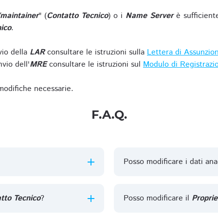
/maintainer
" (
Contatto Tecnico
) o i
Name Server
è sufficient
ico
.
vio della
LAR
consultare le istruzioni sulla
Lettera di Assunzio
vio dell'
MRE
consultare le istruzioni sul
Modulo di Registrazi
 modifiche necessarie.
F.A.Q.
Posso modificare i dati ana
tto Tecnico
?
Posso modificare il
Proprie