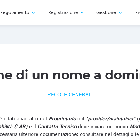
Regolamento
Registrazione
Gestione
Ri
expand_more
expand_more
expand_more
ne di un nome a domi
REGOLE GENERALI
oè i dati anagrafici del
Proprietario
o il "
provider/maintainer
" (
bilità (LAR)
e il
Contatto Tecnico
deve inviare un nuovo
Modu
cessaria ulteriore documentazione: consultare nel dettaglio le