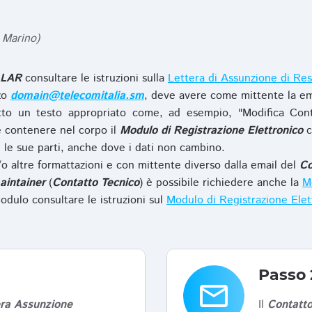
 Marino)
LAR
consultare le istruzioni sulla
Lettera di Assunzione di Res
zzo
domain@telecomitalia.sm
, deve avere come mittente la em
to un testo appropriato come, ad esempio, "Modifica Con
 contenere nel corpo il
Modulo di Registrazione Elettronico
c
le sue parti, anche dove i dati non cambino.
o altre formattazioni e con mittente diverso dalla email del
Co
aintainer
(
Contatto Tecnico
) è possibile richiedere anche la
Mo
odulo consultare le istruzioni sul
Modulo di Registrazione Ele
Passo 
email
era Assunzione
Il
Contatto