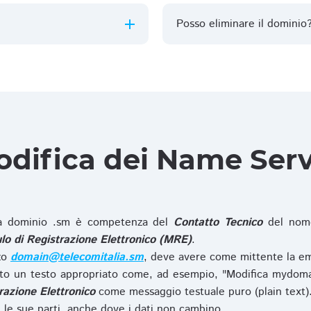
Posso eliminare il dominio
difica dei Name Ser
 dominio .sm è competenza del
Contatto Tecnico
del nome
o di Registrazione Elettronico (MRE)
.
zzo
domain@telecomitalia.sm
, deve avere come mittente la em
o un testo appropriato come, ad esempio, "Modifica mydoma
razione Elettronico
come messaggio testuale puro (plain text)
le sue parti, anche dove i dati non cambino.